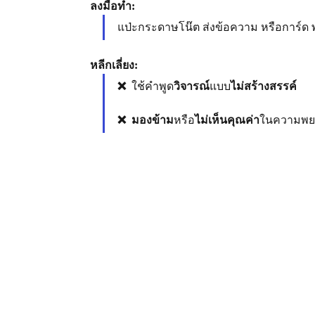
ลงมือทำ: 
แป่ะกระดาษโน๊ต ส่งข้อความ หรือการ์ด
หลีกเลี่ยง:
❌  
ใช้คำพูด
วิจารณ์
แบบ
ไม่สร้างสรรค์
❌  มองข้าม
หรือ
ไม่เห็นคุณค่า
ในความพยา