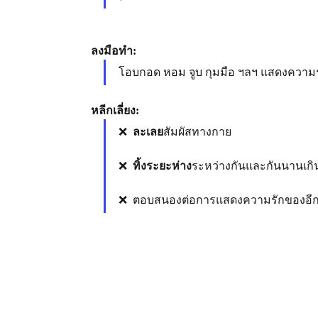
ลงมือทำ: 
โอบกอด หอม จูบ กุมมือ ฯลฯ แสดงความ
หลีกเลี่ยง:
❌  
ละเลย
สัมผัสทางกาย
❌  
ทิ้งระยะห่าง
ระหว่างกันและกันนานเกิ
❌  ตอบสนองต่อการแสดงความรักของอีกฝ