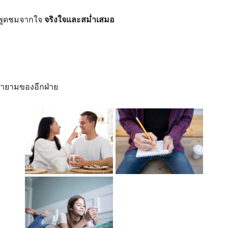
 พูดชมจากใจ 
จริงใจและสม่ำเสมอ
ยามของอีกฝ่าย 